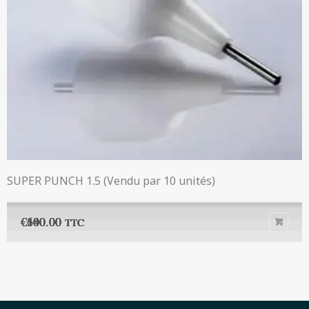
SUPER PUNCH 1.5 (Vendu par 10 unités)
€
€
€
€
€
€
140.00
600.00
180.00
100.00
100.00
300.00
TTC
TTC
TTC
TTC
TTC
TTC