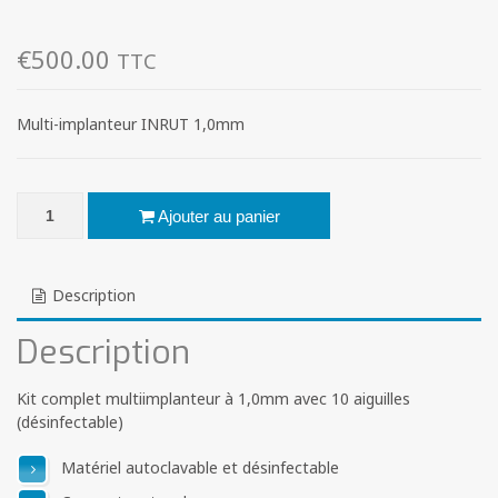
€
500.00
TTC
Multi-implanteur INRUT 1,0mm
quantité de INRUT MUTLI IMPLANTEUR 1,0mm (prix pour 5 unités
Ajouter au panier
Description
Description
Kit complet multiimplanteur à 1,0mm avec 10 aiguilles
(désinfectable)
Matériel autoclavable et désinfectable