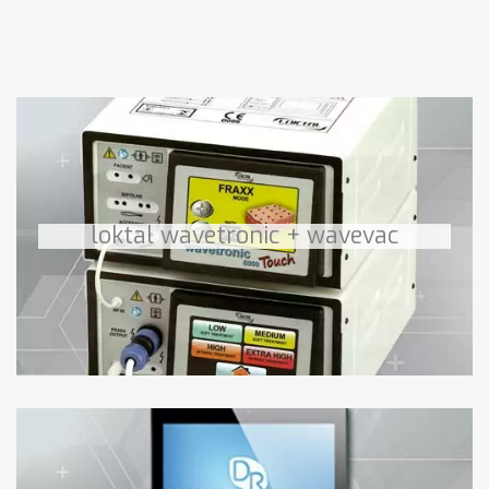
Wavetronic 6000
Unité de Radiofréquence Fractionnée Micro Ablative +
module d’évacuation des fumées
loktal wavetronic + wavevac
chirurgie du quotidien
médecine esthétique
Derma Reader