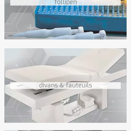
follipen
téléchargez le PDF
Divans
Divans, fauteuils médicaux et accessoires
divans & fauteuils
découvrez nos divans