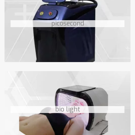
Picosecond
Traitement au laser des taches pigmentaires
picosecond
téléchargez le PDF
en savoir +
BIO LIGHT
Luminothérapie de niveau bas
bio light
téléchargez le PDF