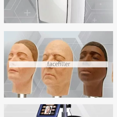
en savoir +
FaceFiller
Simulation 3D du visage
facefiller
en savoir +