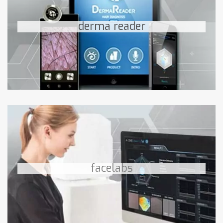
Système d’analyse capillaire
derma reader
fiche produit
Facelabs
Système d’expertise cutanée ultra performant
facelabs
Découvrez Facelabs